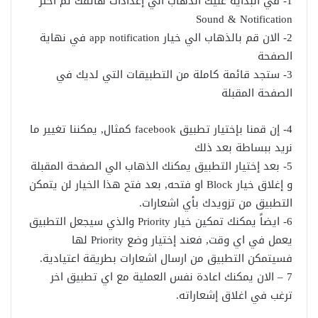
1- في البداية عليك الذهاب الي إعدادات هاتفك ثم اختر
Sound & Notification
2- الان قم بالذهاب الي خيار app notification في نهاية
الصفحة
3- ستجد قائمة كاملة من التطبيقات التي لديك في
الصفحة المقبلة
4- إن قمنا بإختيار تطبيق facebook كمثال, يمكننا تغيير ما
نريد ببساطة بعد ذلك
5- بعد إختيار التطبيق يمكنك الذهاب الي الصفحة المقبلة
و إغلاق خيار Block او فتحه, بعد فتح هذا الخيار لن يتمكن
التطبيق من تزويدك بأي اشعارات.
6- ايضاً يمكنك تمكين خيار Priority والذي سيجعل التطبيق
يعمل في اي وقت, فعند إختيار وضع Priority لها
فسيتمكن التطبيق من ارسال اشعارات بطريقة اعتيادية.
7 – الان يمكنك اعادة نفس العملية مع اي تطبيق اخر
ترغب في اغلاق إشعاراته.