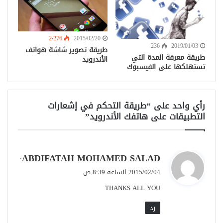
2٬276
2015/02/20
236
2019/01/03
طريقة تصوير شاشة هواتف
طريقة معرفة المدة التي
الأندرويد
تستهلكها على الفيسبوك
رأي واحد على “طريقة التحكم في إشعارات
التطبيقات على هاتفك الأندرويد”
ي
ABDIFATAH MOHAMED SALAD
:
ق
2015/02/04 الساعة 8:39 ص
و
THANKS ALL YOU
ل
رد