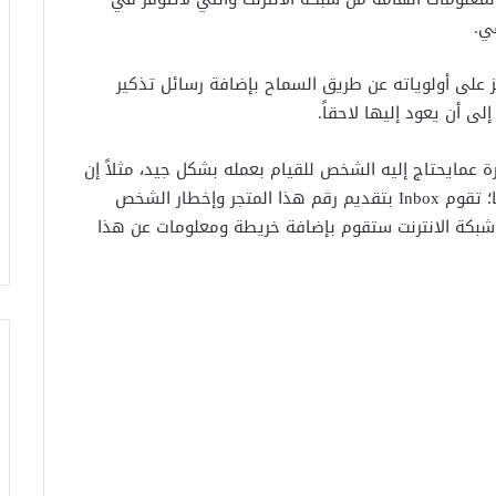
ي.
دم في التركيز على أولوياته عن طريق السماح بإضافة رسائل تذكير
ى أن يعود إليها لاحقاً.
 خدمة Inbox معلومات صغيرة عمايحتاج إليه الشخص للقيام بعمله بشكل جيد، مثلاً إن
قام المستخدم بكتابة رسالة تذكير للاتصال بمتجر ما؛ تقوم Inbox بتقديم رقم هذا المتجر وإخطار الشخص
 شبكة الانترنت ستقوم بإضافة خريطة ومعلومات عن هذا