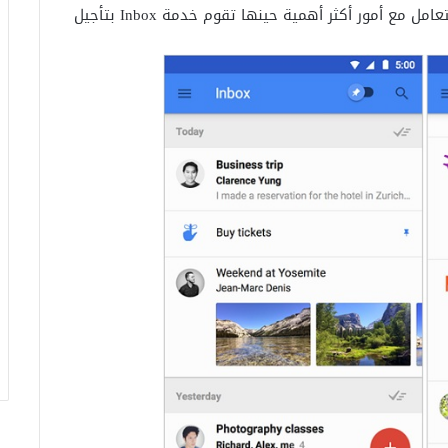
– ميزة التأجيل وذلك عندما يكون الشخص مضطراً للتعامل مع أمور أكثر أهمية حينها تقوم خدمة Inbox بتأجيل