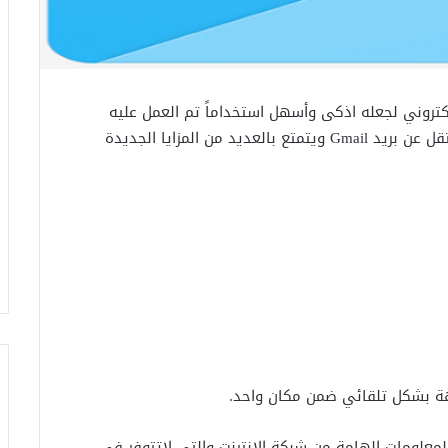
ة Inbox لإدارة البريد الإلكتروني لجعله اذكى وأسهل استخداماً تم العمل عليه
لسنوات، وهو عبارة عن تطبيق Inbox by Gmail مستقل عن بريد Gmail ويتمتع بالعديد من المزايا الجديدة
علومات الهامة من شبكة الانترنت والتي لاتتوفر في