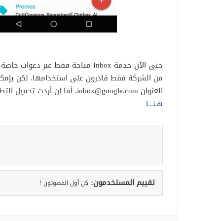
حتى الآن خدمة Inbox متاحة فقط عب
من الشركة فقط قادرون على استخدامها. لكن بإمكا
العنوان inbox@google.com. أما إن أردت تحميل التطبيق فقط: يمكنك ذلك من متجر Play عبر الرابط التالي :
هـنـــا
تقييم المستخدمون:
كن أول المصوتون !