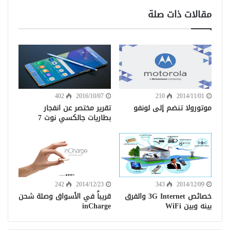
مقالات ذات صلة
402
2016/10/07
210
2014/11/01
موتورولا تنضم إلى لونفو
تقرير مختصر عن انفجار
بطاريات جالكسي نوت 7
242
2014/12/23
343
2014/12/09
خصائص 3G Internet والفرق
قريباً في الأسواق وصلة شحن
بينه وبين WiFi
inCharge