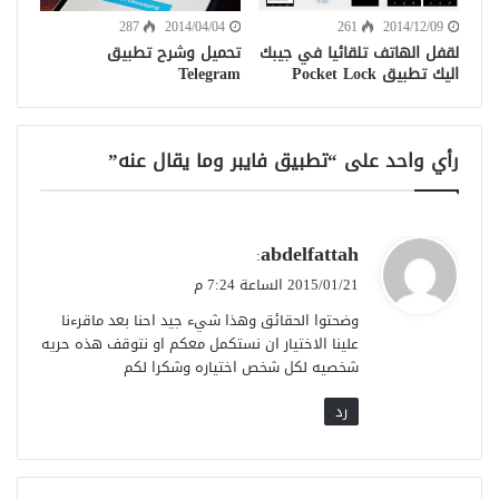
287
2014/04/04
261
2014/12/09
لقفل الهاتف تلقائيا في جيبك
تحميل وشرح تطبيق
اليك تطبيق Pocket Lock
Telegram
رأي واحد على “تطبيق فايبر وما يقال عنه”
ي
abdelfattah
:
ق
2015/01/21 الساعة 7:24 م
و
وضحتوا الحقائق وهذا شيء جيد احنا بعد ماقرءنا
ل
علينا الاختيار ان نستكمل معكم او نتوقف هذه حريه
شخصيه لكل شخص اختياره وشكرا لكم
رد