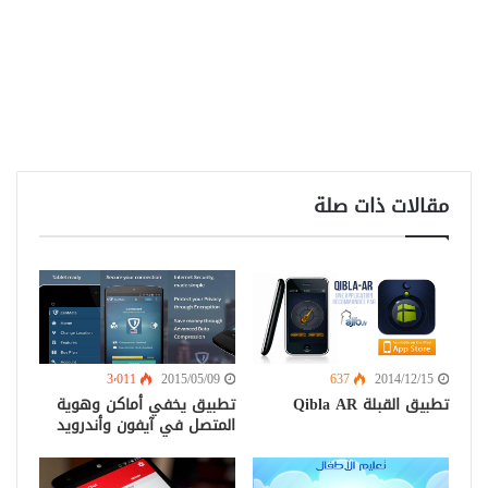
مقالات ذات صلة
3٬011
2015/05/09
637
2014/12/15
تطبيق القبلة Qibla AR
تطبيق يخفي أماكن وهوية
المتصل في آيفون وأندرويد