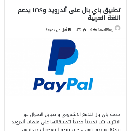
تطبيق باي بال على أندرويد وiOS يدعم
اللغة العربية
JawalBlog
0
472
أقل من دقيقة
خدمة باي بال للدفع الالكتروني و تحويل الاموال عبر
الانترنت بثت تحديثاً جديداً لتطبيقاتها على منصات أندرويد
و iOS وويندوز فون .. حيث تقدم النسخة الجديدة من