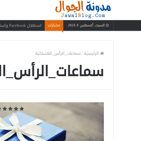
استغلال Facebook واستفدة منه بعيدًا عن إضاعة الوقت
مختارات
السبت, أغسطس 8 2026
الرئيسية
/
سماعات_الرأس_اللاسلكية
سماعات_الرأس_ال